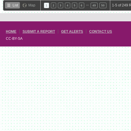
…
List
Map
1-5 of 249 
1
2
3
4
5
6
49
50
HOME
SUBMIT A REPORT
GET ALERTS
CONTACT US
CC-BY-SA