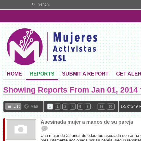
»
Yenchi
HOME
REPORTS
SUBMIT A REPORT
GET ALE
Showing Reports From
Jan 01, 2014 
…
List
Map
1-5 of 249 
1
2
3
4
5
6
49
50
Asesinada mujer a manos de su pareja
0
Una mujer de 33 años de edad fue asediada con arma 
presuntamente accionada por su pareja, según reportes 