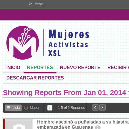
»
Yenchi
INICIO
REPORTES
NUEVO REPORTE
RECIBIR
DESCARGAR REPORTES
Showing Reports From
Jan 01, 2014 
Lista
Mapa
1-5 of 5 Reportes
1
Hombre asesinó a puñaladas a su hijastra
embarazada en Guarenas
0