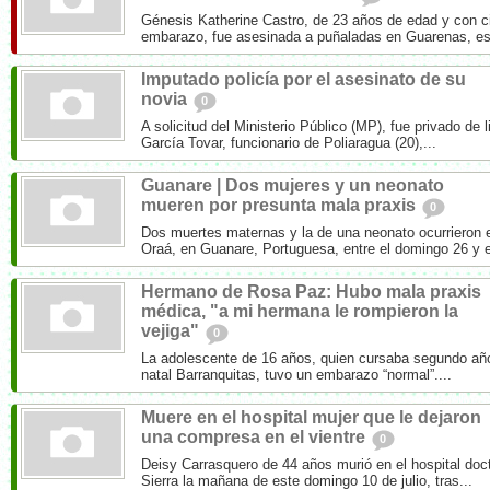
Génesis Katherine Castro, de 23 años de edad y con 
embarazo, fue asesinada a puñaladas en Guarenas, es
Imputado policía por el asesinato de su
novia
0
A solicitud del Ministerio Público (MP), fue privado de 
García Tovar, funcionario de Poliaragua (20),...
Guanare | Dos mujeres y un neonato
mueren por presunta mala praxis
0
Dos muertes maternas y la de una neonato ocurrieron e
Oraá, en Guanare, Portuguesa, entre el domingo 26 y e
Hermano de Rosa Paz: Hubo mala praxis
médica, "a mi hermana le rompieron la
vejiga"
0
La adolescente de 16 años, quien cursaba segundo año
natal Barranquitas, tuvo un embarazo “normal”....
Muere en el hospital mujer que le dejaron
una compresa en el vientre
0
Deisy Carrasquero de 44 años murió en el hospital doct
Sierra la mañana de este domingo 10 de julio, tras...