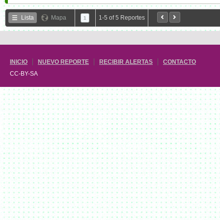
Lista
Mapa
1-5 of 5 Reportes
1
INICIO
NUEVO REPORTE
RECIBIR ALERTAS
CONTACTO
CC-BY-SA