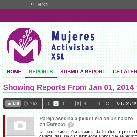
»
Yenchi
HOME
REPORTS
SUBMIT A REPORT
GET ALE
Showing Reports From
Jan 01, 2014 
…
List
Map
6-10 of 249
1
2
3
4
5
6
49
50
Pareja asesina a peluquera de un balazo
en Caracas
0
Un hombre asesinó a su pareja de 18 años, al propinarl
cabeza, tras una discusión entre ambos que se registró