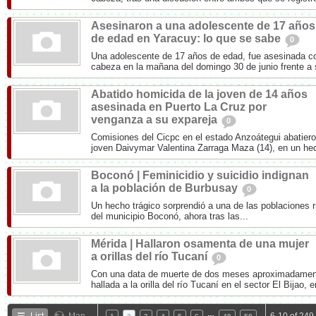
Asesinaron a una adolescente de 17 años
de edad en Yaracuy: lo que se sabe
0
Una adolescente de 17 años de edad, fue asesinada co
cabeza en la mañana del domingo 30 de junio frente a 
Abatido homicida de la joven de 14 años
asesinada en Puerto La Cruz por
venganza a su expareja
0
Comisiones del Cicpc en el estado Anzoátegui abatiero
joven Daivymar Valentina Zarraga Maza (14), en un hec
Boconó | Feminicidio y suicidio indignan
a la población de Burbusay
0
Un hecho trágico sorprendió a una de las poblaciones r
del municipio Boconó, ahora tras las...
Mérida | Hallaron osamenta de una mujer
a orillas del río Tucaní
0
Con una data de muerte de dos meses aproximadamen
hallada a la orilla del río Tucaní en el sector El Bijao, e
…
List
Map
6-10 of 249