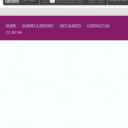
1
2
3
4
5
6
49
50
HOME
SUBMIT A REPORT
GET ALERTS
CONTACT US
CC-BY-SA