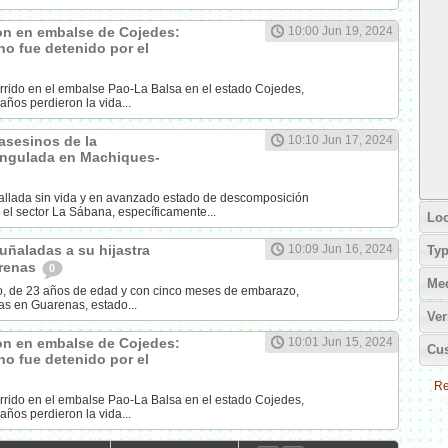
on en embalse de Cojedes:
10:00 Jun 19, 2024
o fue detenido por el
rrido en el embalse Pao-La Balsa en el estado Cojedes,
años perdieron la vida...
asesinos de la
10:10 Jun 17, 2024
angulada en Machiques-
allada sin vida y en avanzado estado de descomposición
 el sector La Sábana, específicamente...
Loc
ñaladas a su hijastra
10:09 Jun 16, 2024
Ty
renas
0
Me
o, de 23 años de edad y con cinco meses de embarazo,
s en Guarenas, estado...
Ver
on en embalse de Cojedes:
10:01 Jun 15, 2024
Cus
o fue detenido por el
Re
rrido en el embalse Pao-La Balsa en el estado Cojedes,
años perdieron la vida...