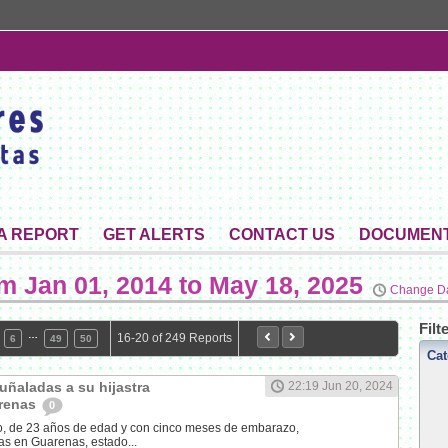
 A REPORT
GET ALERTS
CONTACT US
DOCUMEN
om
Jan 01, 2014 to May 18, 2025
Change D
Filt
…
16-20 of 249 Reports
6
49
50
Cat
ñaladas a su hijastra
22:19 Jun 20, 2024
renas
0
o, de 23 años de edad y con cinco meses de embarazo,
s en Guarenas, estado...