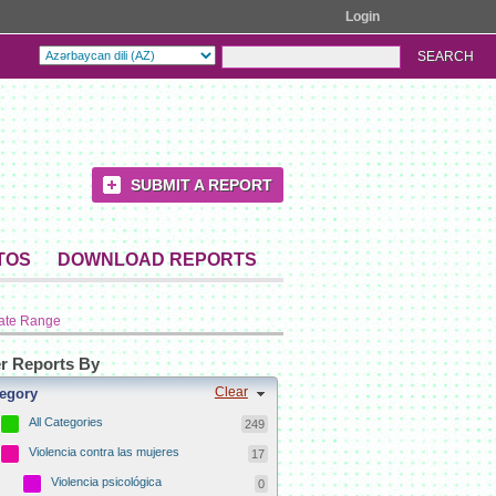
Login
SUBMIT A REPORT
TOS
DOWNLOAD REPORTS
ate Range
er Reports By
Clear
egory
All Categories
249
Violencia contra las mujeres
17
Violencia psicológica
0