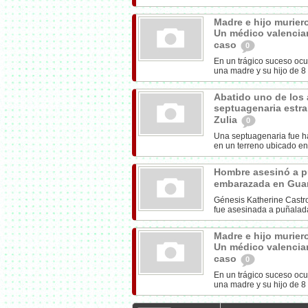
Madre e hijo murier
Un médico valencian
caso
0
En un trágico suceso ocu
una madre y su hijo de 8 
Abatido uno de los 
septuagenaria estr
Zulia
0
Una septuagenaria fue h
en un terreno ubicado en
Hombre asesinó a pu
embarazada en Gua
Génesis Katherine Castr
fue asesinada a puñalada
Madre e hijo murier
Un médico valencian
caso
0
En un trágico suceso ocu
una madre y su hijo de 8 