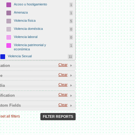
Acoso u hostigamiento
1
Amenaza
1
Violencia física
5
Violencia doméstica
0
Violencia laboral
0
Violencia patrimonial y
1
económica
Violencia Sexual
11
Acto carnal con víctima
Clear
6
ation
especialmente vulnerable
Clear
pe
Actos lascivos
1
Prostitución forzada
0
Clear
dia
Esclavitud sexual
0
Clear
ification
Acoso sexual
1
Clear
tom Fields
Femicidio
167
set all filters
Femicidio íntimo
FILTER REPORTS
37
Femicidio indeterminado
23
Femicidio familiar
10