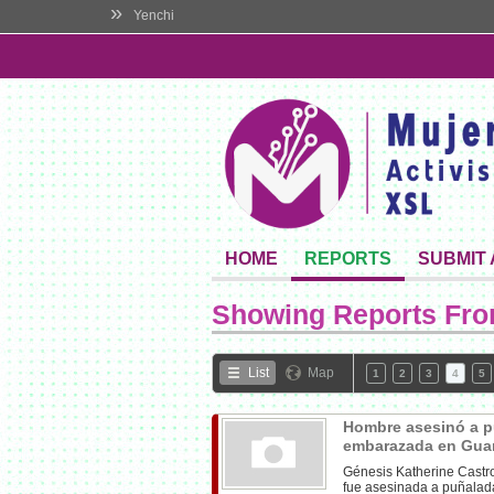
»
Yenchi
HOME
REPORTS
SUBMIT
Showing Reports Fr
List
Map
1
2
3
4
5
Hombre asesinó a pu
embarazada en Gua
Génesis Katherine Castr
fue asesinada a puñalada