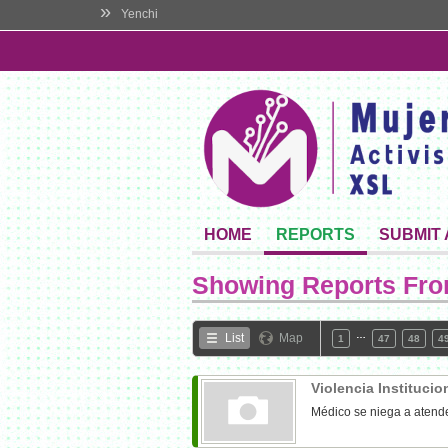
»
Yenchi
HOME
REPORTS
SUBMIT
Showing Reports Fr
…
List
Map
1
47
48
4
Violencia Institucio
Médico se niega a atende