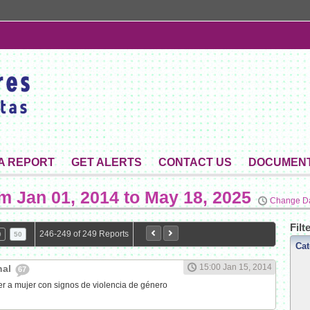
 A REPORT
GET ALERTS
CONTACT US
DOCUMEN
om
Jan 01, 2014 to May 18, 2025
Change D
Filt
246-249 of 249 Reports
9
50
Cat
15:00 Jan 15, 2014
nal
67
r a mujer con signos de violencia de género