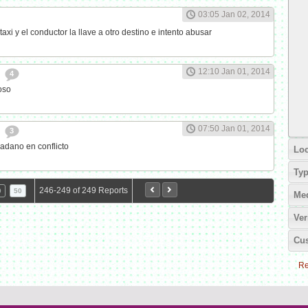
03:05 Jan 02, 2014
xi y el conductor la llave a otro destino e intento abusar
12:10 Jan 01, 2014
o
4
oso
07:50 Jan 01, 2014
o
3
adano en conflicto
Loc
Ty
246-249 of 249 Reports
9
50
Me
Ver
Cus
Re