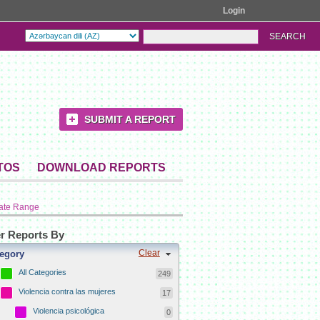
Login
SUBMIT A REPORT
TOS
DOWNLOAD REPORTS
ate Range
er Reports By
Clear
egory
All Categories
249
Violencia contra las mujeres
17
Violencia psicológica
0