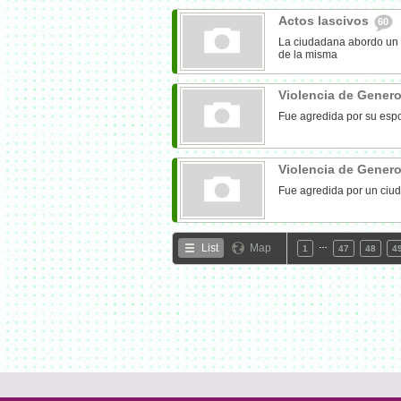
Actos lascivos
60
La ciudadana abordo un ta
de la misma
Violencia de Gener
Fue agredida por su esp
Violencia de Gener
Fue agredida por un ciud
…
List
Map
1
47
48
4