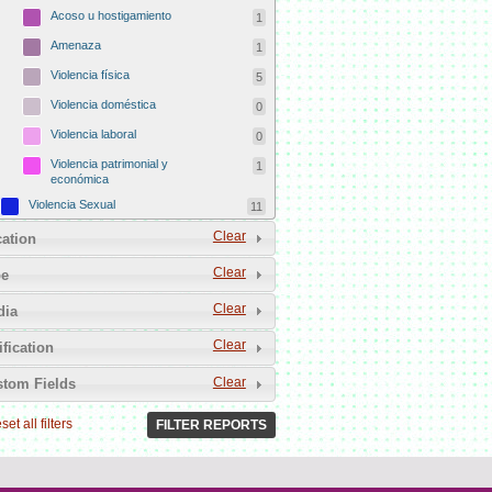
Acoso u hostigamiento
1
Amenaza
1
Violencia física
5
Violencia doméstica
0
Violencia laboral
0
Violencia patrimonial y
1
económica
Violencia Sexual
11
Acto carnal con víctima
Clear
6
ation
especialmente vulnerable
Clear
pe
Actos lascivos
1
Prostitución forzada
0
Clear
dia
Esclavitud sexual
0
Clear
ification
Acoso sexual
1
Clear
tom Fields
Femicidio
167
set all filters
Femicidio íntimo
FILTER REPORTS
37
Femicidio indeterminado
23
Femicidio familiar
10