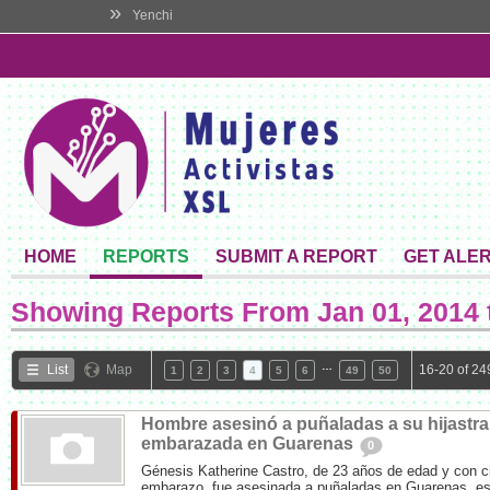
»
Yenchi
HOME
REPORTS
SUBMIT A REPORT
GET ALE
Showing Reports From
Jan 01, 2014 
…
List
Map
16-20 of 24
1
2
3
4
5
6
49
50
Hombre asesinó a puñaladas a su hijastra
embarazada en Guarenas
0
Génesis Katherine Castro, de 23 años de edad y con 
embarazo, fue asesinada a puñaladas en Guarenas, es