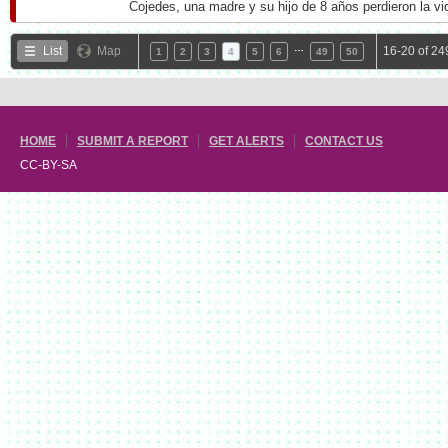
Cojedes, una madre y su hijo de 8 años perdieron la vid
…
List
Map
16-20 of 24
1
2
3
4
5
6
49
50
HOME
SUBMIT A REPORT
GET ALERTS
CONTACT US
CC-BY-SA