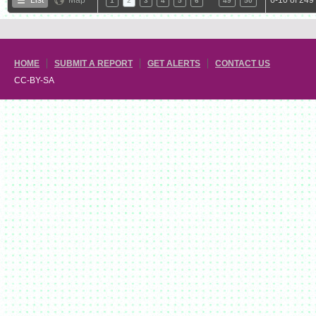
1
2
3
4
5
6
49
50
HOME
SUBMIT A REPORT
GET ALERTS
CONTACT US
CC-BY-SA