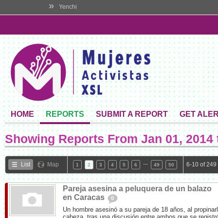
»
Yenchi
HOME
REPORTS
SUBMIT A REPORT
GET ALE
Showing Reports From
Jan 01, 2014 
…
List
Map
6-10 of 249
1
2
3
4
5
6
49
50
Pareja asesina a peluquera de un balazo
en Caracas
0
Un hombre asesinó a su pareja de 18 años, al propinarl
cabeza, tras una discusión entre ambos que se registró