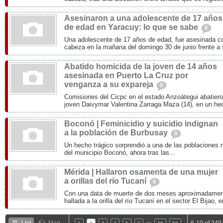
Asesinaron a una adolescente de 17 años
de edad en Yaracuy: lo que se sabe
0
Una adolescente de 17 años de edad, fue asesinada co
cabeza en la mañana del domingo 30 de junio frente a 
Abatido homicida de la joven de 14 años
asesinada en Puerto La Cruz por
venganza a su expareja
0
Comisiones del Cicpc en el estado Anzoátegui abatiero
joven Daivymar Valentina Zarraga Maza (14), en un hec
Boconó | Feminicidio y suicidio indignan
a la población de Burbusay
0
Un hecho trágico sorprendió a una de las poblaciones r
del municipio Boconó, ahora tras las...
Mérida | Hallaron osamenta de una mujer
a orillas del río Tucaní
0
Con una data de muerte de dos meses aproximadamen
hallada a la orilla del río Tucaní en el sector El Bijao, e
…
List
Map
6-10 of 249