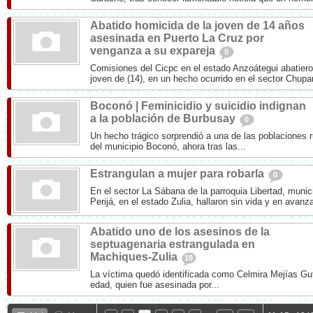
Abatido homicida de la joven de 14 años
asesinada en Puerto La Cruz por
venganza a su expareja
0
Comisiones del Cicpc en el estado Anzoátegui abatiero
joven de (14), en un hecho ocurrido en el sector Chupar
Boconó | Feminicidio y suicidio indignan
a la población de Burbusay
0
Un hecho trágico sorprendió a una de las poblaciones r
del municipio Boconó, ahora tras las...
Estrangulan a mujer para robarla
0
En el sector La Sábana de la parroquia Libertad, muni
Perijá, en el estado Zulia, hallaron sin vida y en avanz
Abatido uno de los asesinos de la
septuagenaria estrangulada en
Machiques-Zulia
18
La víctima quedó identificada como Celmira Mejías Gut
edad, quien fue asesinada por...