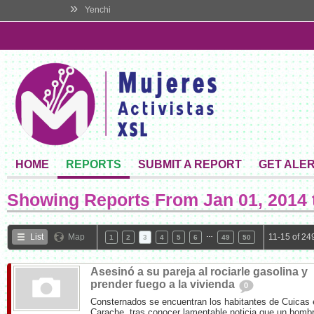
»
Yenchi
HOME
REPORTS
SUBMIT A REPORT
GET ALE
Showing Reports From
Jan 01, 2014 
…
List
Map
11-15 of 24
1
2
3
4
5
6
49
50
Asesinó a su pareja al rociarle gasolina y
prender fuego a la vivienda
0
Consternados se encuentran los habitantes de Cuicas 
Carache, tras conocer lamentable noticia que un hombr