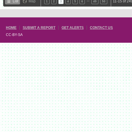
…
List
Map
11-15 of 24
1
2
3
4
5
6
49
50
HOME
SUBMIT A REPORT
GET ALERTS
CONTACT US
CC-BY-SA